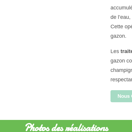
accumulés
de l’eau,
Cette opé
gazon.
Les
trai
gazon con
champigno
respecta
Nous 
Photos des réalisations