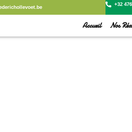
+32 476
ederichollevoet.be
Accueil
Nos Réal