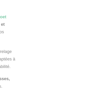
voet
 et
os
rrelage
aptées à
ilité.
sses,
s.