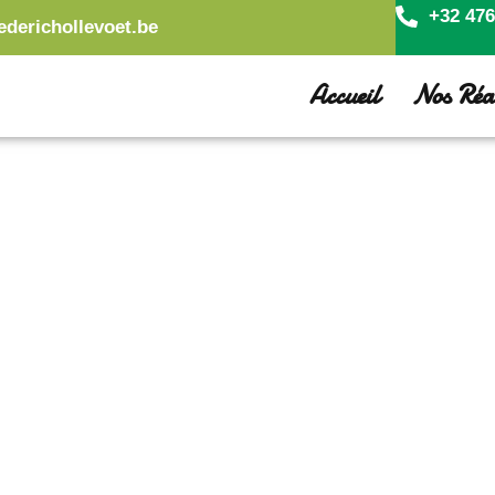
+32 476
ederichollevoet.be
Accueil
Nos Réal