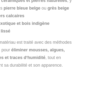
 céramiques et pierres naturelles
, y
is
pierre bleue belge
ou
grès beige
rs calcaires
xotique et bois indigène
lissé
atériau est traité avec des méthodes
s pour
éliminer mousses, algues,
es et traces d’humidité
, tout en
t sa durabilité et son apparence.