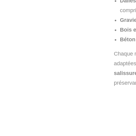
Dalles
compr
Gravie
Bois e
Béton 
Chaque m
adaptée
salissur
préservan