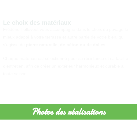
Le choix des matériaux
Frédéric Hollevoet vous accompagne dans le choix du pavage le
mieux adapté à votre terrasse et autre partie de votre bien, qu’il
s’agisse de
pierre naturelle
,
de béton ou de dalles.
Chaque matériau est sélectionné pour sa résistance et sa facilité
d’entretien, afin de créer un extérieur harmonieux et durable à
toute saison.
Photos des réalisations