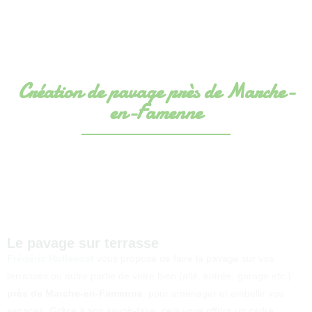
Création de pavage près de Marche-
en-Famenne
Le pavage sur terrasse
Frédéric Hollevoet
vous propose de faire la pavage sur vos
terrasses ou autre partie de votre bien (allé, entrée, garage etc.)
près de Marche-en-Famenne
, pour aménager et embellir vos
espaces. Grâce à son savoir-faire, cela vous offrira un cadre