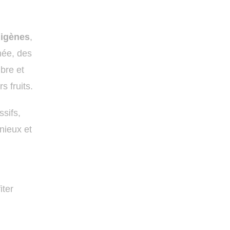
digènes
,
née, des
bre et
rs fruits.
ssifs,
nieux et
iter