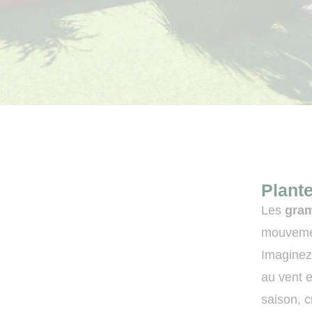
Plant
Les
gra
mouvement
Imagine
au vent 
saison, 