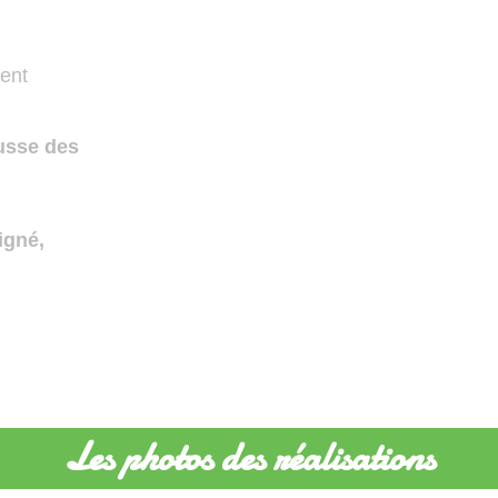
tent
ousse des
igné,
Les photos des réalisations