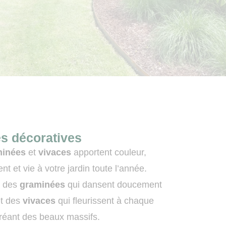
es décoratives
minées
et
vivaces
apportent couleur,
 et vie à votre jardin toute l’année.
z des
graminées
qui dansent doucement
et des
vivaces
qui fleurissent à chaque
créant des beaux massifs.