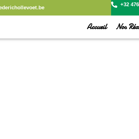
+32 476
ederichollevoet.be
Accueil
Nos Réal