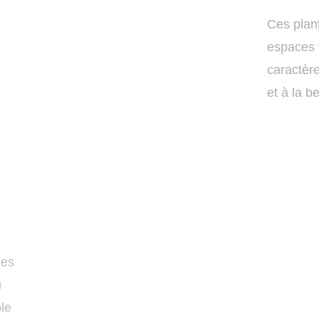
Ces plan
espaces v
caractère
et à la b
Nous 
les
u
ple